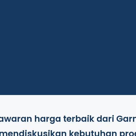
Jaket
Kemeja
R
Hubungi Kami
Hubungi Kami
Hu
waran harga terbaik dari Garm
 mendiskusikan kebutuhan pro